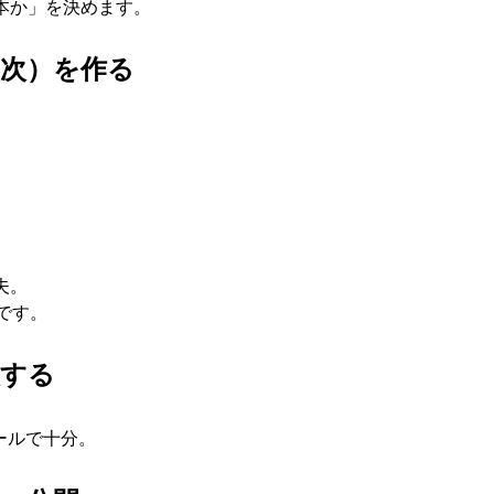
本か」を決めます。
目次）を作る
く
夫。
です。
意する
ツールで十分。