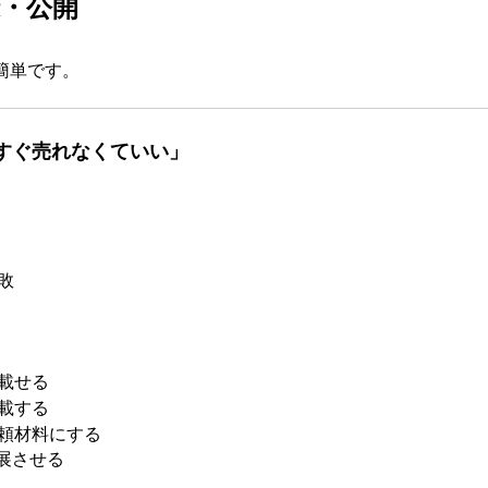
録・公開
簡単です。
「すぐ売れなくていい」
敗
載せる
載する
頼材料にする
発展させる