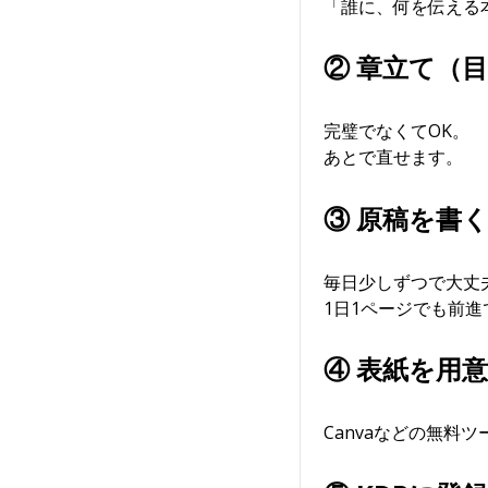
「誰に、何を伝える
② 章立て（
完璧でなくてOK。
あとで直せます。
③ 原稿を書
毎日少しずつで大丈
1日1ページでも前進
④ 表紙を用
Canvaなどの無料