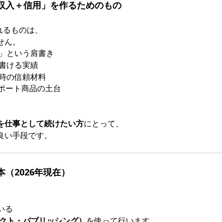
「収入＋信用」を作るためのもの
られるものは、
せん。
」という肩書き
書ける実績
時の信頼材料
サポート商品の土台
を仕事として続けたい方
にとって、
良い手段です。
本（2026年現在）
いる
ダイレクト・パブリッシング）
を使って行います。