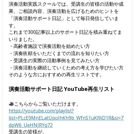
演奏活動実践スクールでは、受講生の皆様の活動や成
果、ご相談内容、演奏活動を広げるためのヒントを
「演奏活動サポート日記」として毎日発信していま
す。
これまで300記事以上のサポート日記を積み重ねてま
いりました。
・高齢者施設で演奏活動を始めたい方
・演奏依頼をいただくまでの流れを知りたい方
・受講生の実際の活動事例を見てみたい方
・演奏活動を継続していくための考え方を学びたい方
そのような方におすすめの再生リストです。
演奏活動サポート日記 YouTube再生リスト
こちらからご覧いただけます。
https://youtube.com/playlist?
list=PLcE9MnELatUpoIhKh9b_Wfn51uKl9iD1R&si=7
dpW6_UeHNJRYq72
受講生の皆様が、