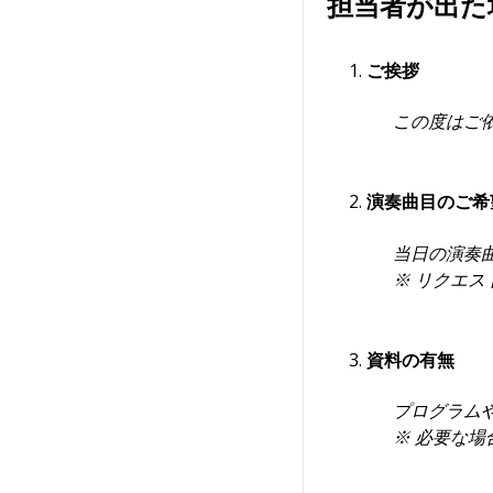
担当者が出た
ご挨拶
この度はご
演奏曲目のご希
当日の演奏
※ リクエ
資料の有無
プログラム
※ 必要な