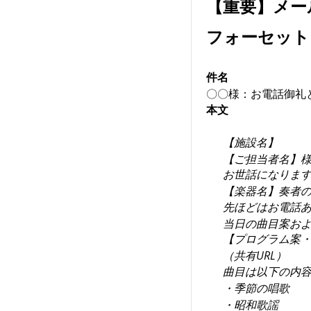
【重要】メー
フォーセットメー
件名
〇〇様：お電話御礼
本文
【施設名】
【ご担当者名】
お世話になりま
【楽器名】奏者
先ほどはお電話
当日の曲目案お
【プログラム案
（共有URL）
曲目は以下の内
・季節の唱歌
・昭和歌謡