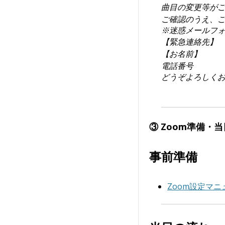
曲目の変更等が
ご確認のうえ、
※迷惑メールフ
【緊急連絡先】
【お名前】
電話番号
どうぞよろしく
③ Zoom準備・
事前準備
Zoom設定マニ