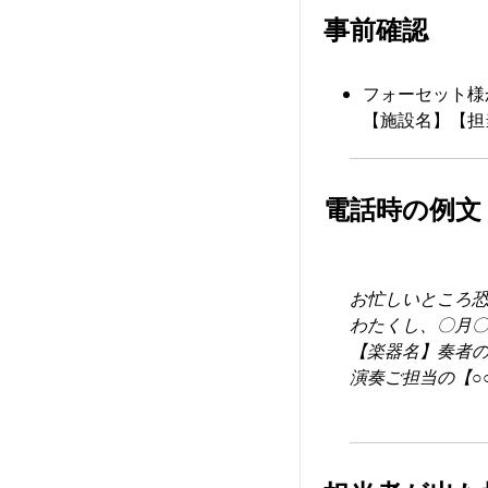
事前確認
フォーセット様
【施設名】【担
電話時の例文
お忙しいところ
わたくし、〇月
【楽器名】奏者
演奏ご担当の【○