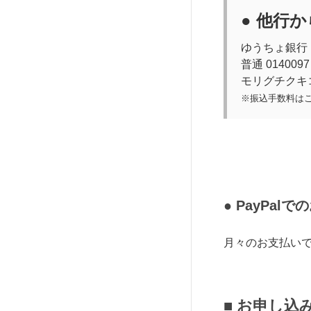
● 他行
ゆうちょ銀行
普通 0140097
モリグチクキ
※振込手数料は
● PayPa
月々のお支払いで
■ お申し込