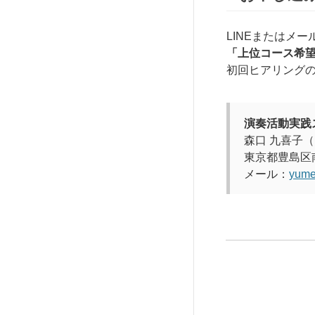
LINEまたはメー
「上位コース希
初回ヒアリング
演奏活動実践
森口 九喜子
東京都豊島区南
メール：
yume