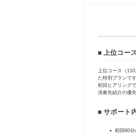
■ 上位コー
上位コース（11
た特別プランで
初回ヒアリング
演奏先紹介の優
■ サポート
初回60