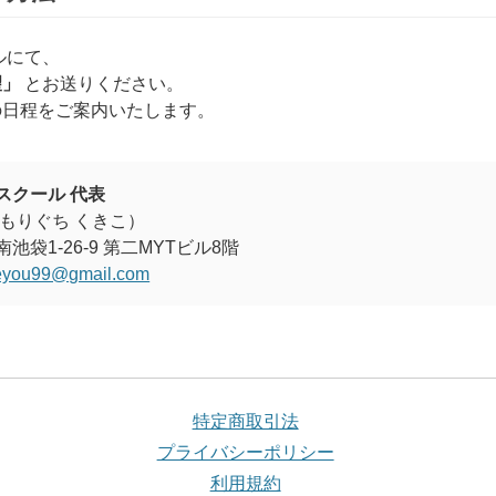
ルにて、
望」
とお送りください。
の日程をご案内いたします。
スクール 代表
（もりぐち くきこ）
池袋1-26-9 第二MYTビル8階
you99@gmail.com
特定商取引法
プライバシーポリシー
利用規約