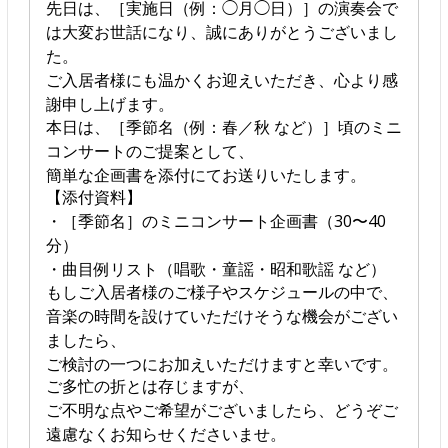
先日は、［実施日（例：◯月◯日）］の演奏会で
は大変お世話になり、誠にありがとうございまし
た。
ご入居者様にも温かくお迎えいただき、心より感
謝申し上げます。
本日は、［季節名（例：春／秋 など）］頃のミニ
コンサートのご提案として、
簡単な企画書を添付にてお送りいたします。
【添付資料】
・［季節名］のミニコンサート企画書（30〜40
分）
・曲目例リスト（唱歌・童謡・昭和歌謡 など）
もしご入居者様のご様子やスケジュールの中で、
音楽の時間を設けていただけそうな機会がござい
ましたら、
ご検討の一つにお加えいただけますと幸いです。
ご多忙の折とは存じますが、
ご不明な点やご希望がございましたら、どうぞご
遠慮なくお知らせくださいませ。