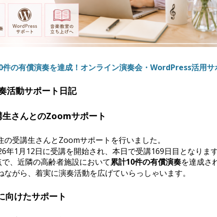
10件の有償演奏を達成！オンライン演奏会・WordPress活用
 演奏活動サポート日記
講生さんとのZoomサポート
住の受講生さんとZoomサポートを行いました。
26年1月12日に受講を開始され、本日で受講169日目となりま
時点で、近隣の高齢者施設において
累計10件の有償演奏
を達成さ
ねながら、着実に演奏活動を広げていらっしゃいます。
に向けたサポート