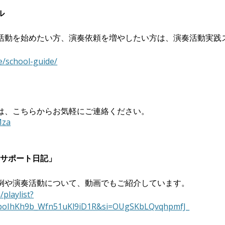
ル
活動を始めたい方、演奏依頼を増やしたい方は、演奏活動実践
ne/school-guide/
は、こちらからお気軽にご連絡ください。
Mza
活動サポート日記」
例や演奏活動について、動画でもご紹介しています。
playlist?
UpoIhKh9b_Wfn51uKl9iD1R&si=OUgSKbLQvqhpmfJ_