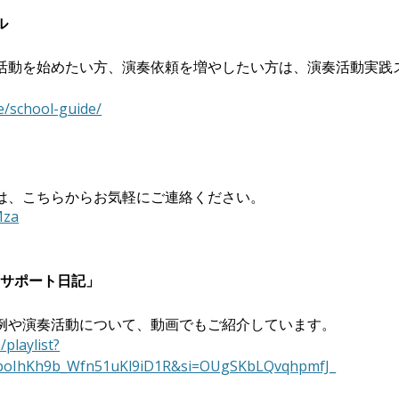
ル
活動を始めたい方、演奏依頼を増やしたい方は、演奏活動実践
ne/school-guide/
は、こちらからお気軽にご連絡ください。
Mza
活動サポート日記」
例や演奏活動について、動画でもご紹介しています。
playlist?
UpoIhKh9b_Wfn51uKl9iD1R&si=OUgSKbLQvqhpmfJ_