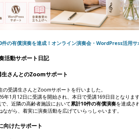
10件の有償演奏を達成！オンライン演奏会・WordPress活用
 演奏活動サポート日記
講生さんとのZoomサポート
住の受講生さんとZoomサポートを行いました。
26年1月12日に受講を開始され、本日で受講169日目となりま
時点で、近隣の高齢者施設において
累計10件の有償演奏
を達成さ
ねながら、着実に演奏活動を広げていらっしゃいます。
に向けたサポート