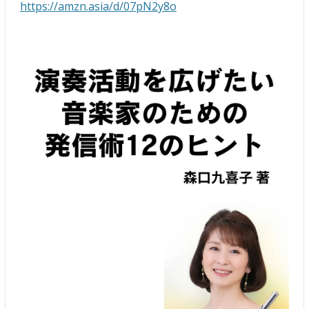
https://amzn.asia/d/07pN2y8o