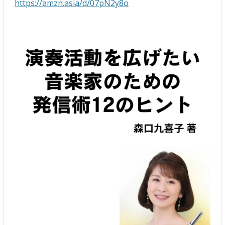
https://amzn.asia/d/07pN2y8o