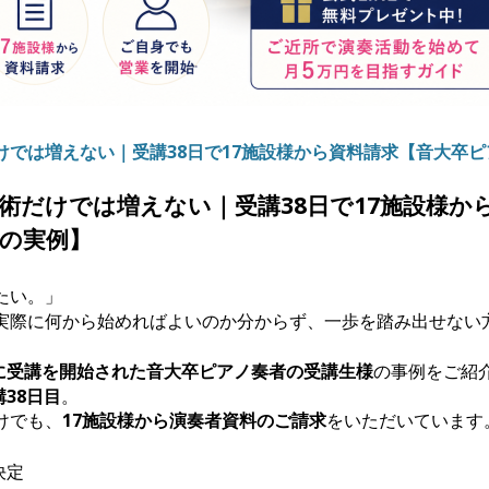
けでは増えない｜受講38日で17施設様から資料請求【音大卒
術だけでは増えない｜受講38日で17施設様か
の実例】
たい。」
実際に何から始めればよいのか分からず、一歩を踏み出せない
6月に受講を開始された音大卒ピアノ奏者の受講生様
の事例をご紹
講38日目
。
けでも、
17施設様から演奏者資料のご請求
をいただいています
決定