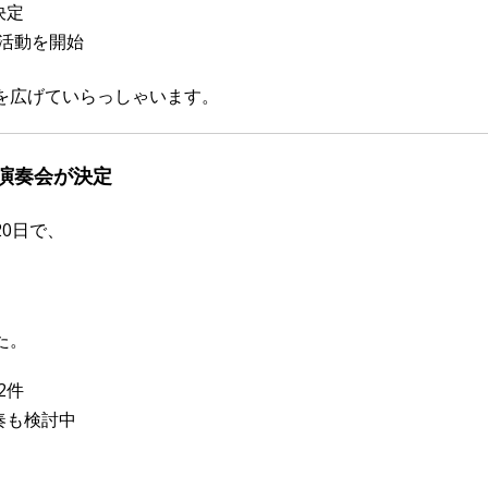
決定
活動を開始
を広げていらっしゃいます。
で演奏会が決定
0日で、
た。
2件
奏も検討中