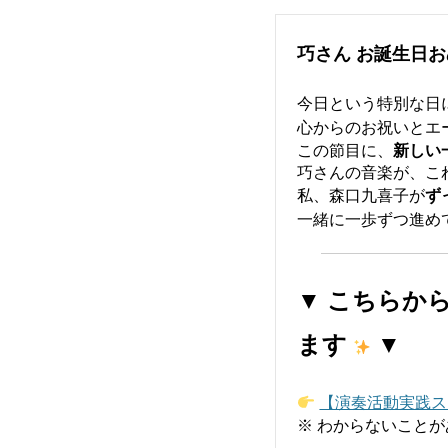
巧さん お誕生日
今日という特別な日
心からのお祝いとエ
この節目に、
新しい
巧さんの音楽が、こ
私、森口九喜子が
ず
一緒に一歩ずつ進め
▼ こちらか
ます
▼
【演奏活動実践ス
※ わからないことが