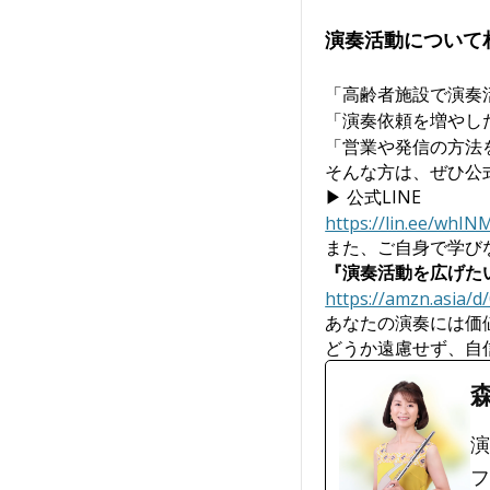
演奏活動について
「高齢者施設で演奏
「演奏依頼を増やし
「営業や発信の方法
そんな方は、ぜひ公式
▶ 公式LINE
https://lin.ee/whIN
また、ご自身で学びな
『演奏活動を広げた
https://amzn.asia/
あなたの演奏には価
どうか遠慮せず、自
演
フ