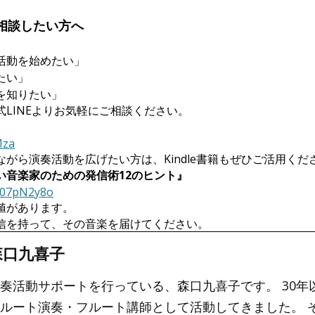
相談したい方へ
活動を始めたい」
たい」
を知りたい」
LINEよりお気軽にご相談ください。
Mza
がら演奏活動を広げたい方は、Kindle書籍もぜひご活用くだ
い音楽家のための発信術12のヒント』
d/07pN2y8o
値があります。
信を持って、その音楽を届けてください。
森口九喜子
奏活動サポートを行っている、森口九喜子です。 30年
ルート演奏・フルート講師として活動してきました。 