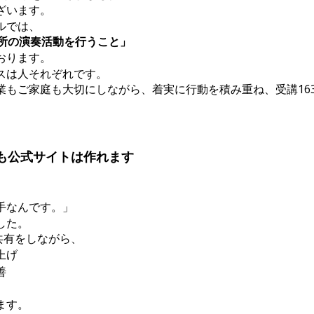
ざいます。
ルでは、
か所の演奏活動を行うこと」
おります。
スは人それぞれです。
業もご家庭も大切にしながら、着実に行動を積み重ね、受講16
も公式サイトは作れます
手なんです。」
した。
共有をしながら、
上げ
善
ます。