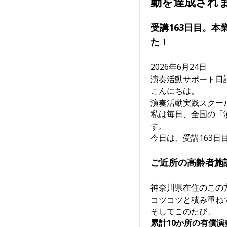
動を達成され
受講163日目。
た！
2026年6月24日
演奏活動サポート日
こんにちは。
演奏活動実践スクー
私は毎日、全国の「
す。
今日は、受講163
ご近所の高齢者施
神奈川県在住のこの
コツコツと積み重ね
そしてこのたび、
累計10か所の有償