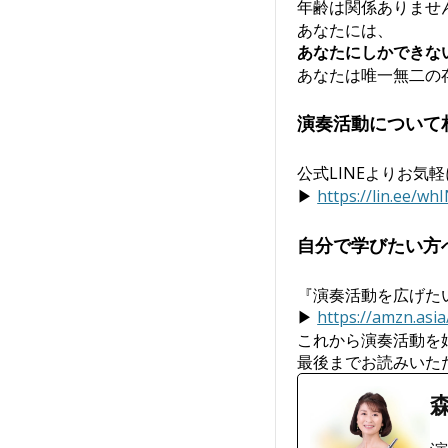
年齢は関係ありませ
あなたには、
あなたにしかできな
あなたは唯一無二の
演奏活動について
公式LINEよりお気
▶
https://lin.ee/w
自分で学びたい方
『演奏活動を広げた
▶
https://amzn.asi
これから演奏活動を
最後までお読みいた