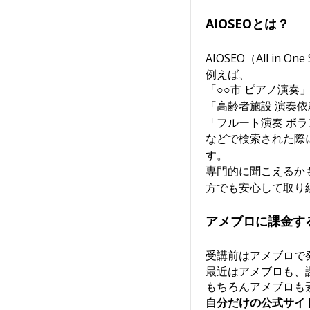
AIOSEOとは？
AIOSEO（All i
例えば、
「○○市 ピアノ演奏
「高齢者施設 演奏依
「フルート演奏 ボ
などで検索された際
す。
専門的に聞こえるか
方でも安心して取り
アメブロに課金す
受講前はアメブロで
最近はアメブロも、
もちろんアメブロも
自分だけの公式サイ