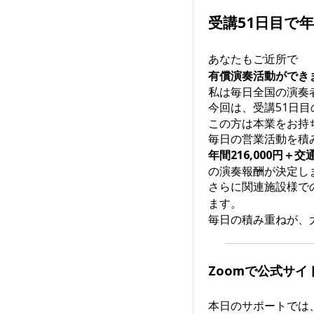
受講51日目で
あなたもご近所で
有償演奏活動ができ
私は毎日全国の演奏
今回は、受講51日
この方は本業をお持
毎日の営業活動を積
年間216,000円＋交
の演奏報酬が決定し
さらに関連施設様で
ます。
毎日の積み重ねが、
Zoomで公式サ
本日のサポートでは