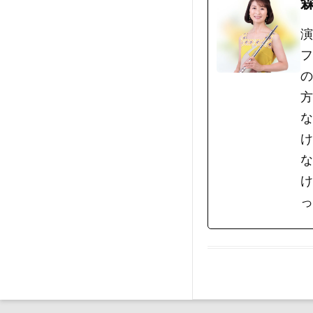
演
フ
の
方
な
け
な
け