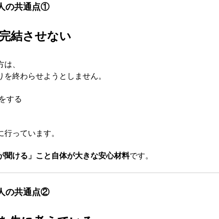
人の共通点①
完結させない
方は、
りを終わらせようとしません。
をする
に行っています。
が聞ける」こと自体が大きな安心材料
です。
人の共通点②